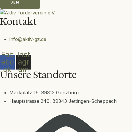
SEN
Kontakt
info@aktiv-gz.de
Fac
Inst
ebo
agr
ok
am
Unsere Standorte
Markplatz 16, 89312 Günzburg
Hauptstrasse 240, 89343 Jettingen-Scheppach